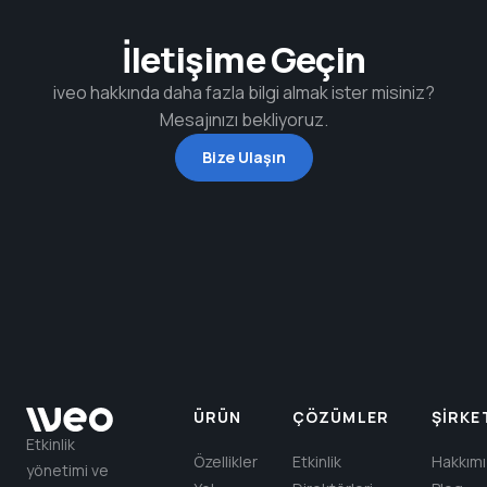
İletişime Geçin
iveo hakkında daha fazla bilgi almak ister misiniz?
Mesajınızı bekliyoruz.
Bize Ulaşın
ÜRÜN
ÇÖZÜMLER
ŞIRKE
Etkinlik
Özellikler
Etkinlik
Hakkım
yönetimi ve