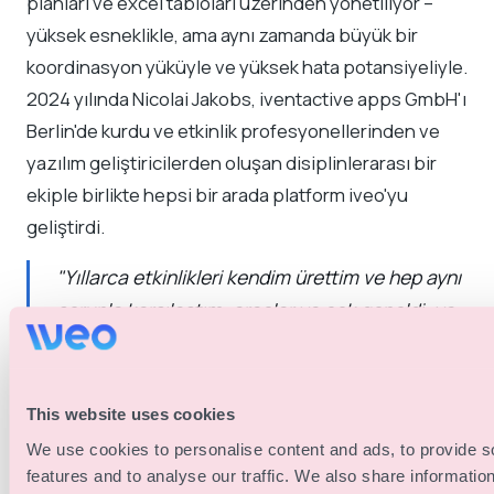
planları ve excel tabloları üzerinden yönetiliyor –
yüksek esneklikle, ama aynı zamanda büyük bir
koordinasyon yüküyle ve yüksek hata potansiyeliyle.
2024 yılında Nicolai Jakobs, iventactive apps GmbH'ı
Berlin'de kurdu ve etkinlik profesyonellerinden ve
yazılım geliştiricilerden oluşan disiplinlerarası bir
ekiple birlikte hepsi bir arada platform iveo'yu
geliştirdi.
"Yıllarca etkinlikleri kendim ürettim ve hep aynı
sorunla karşılaştım: araçlar ya çok geneldi, ya
çok karmaşıktı ya da birbirleriyle çalışmak için
tasarlanmamıştı. iveo bunun cevabıdır."
This website uses cookies
— Nicolai Jakobs, Kurucu & CEO
We use cookies to personalise content and ads, to provide s
Bugün iveo, küçük konferanslardan uluslararası
features and to analyse our traffic. We also share informatio