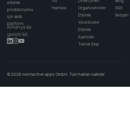
Yol
Direktörleri
Blog
etkinlik
Haritası
Organizatörler
SSS
prodüksiyonu
Etkinlik
İletişim
için akıllı
Yöneticileri
platform.
Almanya’da
Etkinlik
geliştirildi.
Ajansları
Teknik Ekip
© 2026 iventactive apps GmbH. Tüm hakları saklıdır.