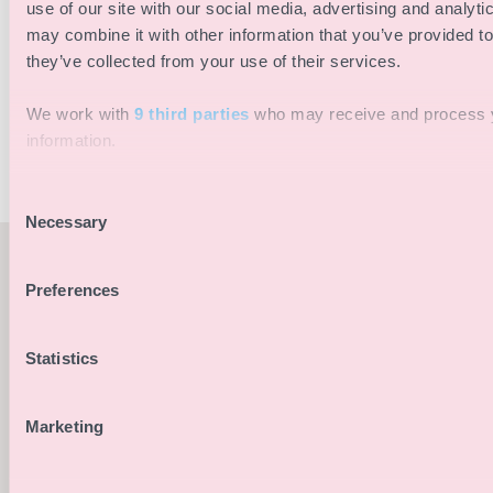
gösterilere ve festivallere kadar her türlü etkinliğin
use of our site with our social media, advertising and analyt
planlanması ve üretilmesi için modern, güvenilir ve
may combine it with other information that you’ve provided to
they’ve collected from your use of their services.
üretime hazır bir çözümdür.
We work with
9 third parties
who may receive and process 
information.
Consent
Necessary
Selection
Preferences
Statistics
EKIP
iveo'nun arkasındaki insanlar
Marketing