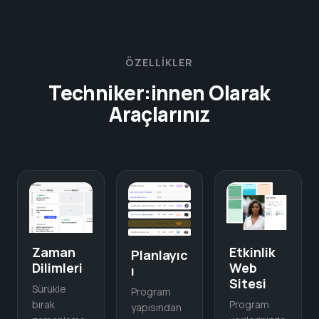
ÖZELLIKLER
Techniker:innen Olarak
Araçlarınız
Etkinlik
Zaman
Planlayıc
Web
Dilimleri
ı
Sitesi
Sürükle
Program
Program
bırak
yapısından