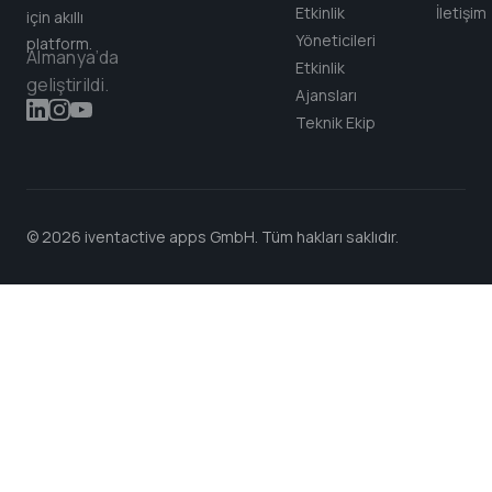
Etkinlik
İletişim
için akıllı
Yöneticileri
platform.
Almanya’da
Etkinlik
geliştirildi.
Ajansları
Teknik Ekip
© 2026 iventactive apps GmbH. Tüm hakları saklıdır.