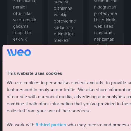
verilerinizde
zamanlama,
senaryo
n doğrudan
paralel
planlarına
profesyone
oturumlar
ve ekip
l bir etkinlik
ve otomatik
görevlerine
web sitesi
çakışma
kadar tüm
oluşturun –
tespiti ile
etkinlik için
her zaman
etkinlik
merkezi
güncel,
programınız
planlama
ekstra
ı planlayın.
merkeziniz.
bakım
gerektirme
z.
This website uses cookies
We use cookies to personalise content and ads, to provide s
features and to analyse our traffic. We also share informatio
of our site with our social media, advertising and analytics 
Tüm Özellikleri Keşfet
combine it with other information that you’ve provided to them
collected from your use of their services.
We work with
9 third parties
who may receive and process y