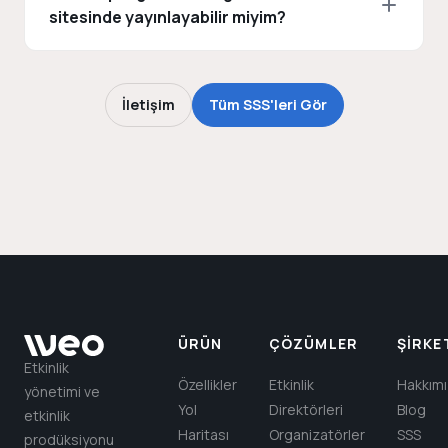
sitesinde yayınlayabilir miyim?
İletişim
Tüm SSS'leri Gör
ÜRÜN
ÇÖZÜMLER
ŞIRKE
Etkinlik
Özellikler
Etkinlik
Hakkım
yönetimi ve
Yol
Direktörleri
Blog
etkinlik
Haritası
Organizatörler
SSS
prodüksiyonu