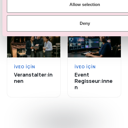
Eventagenture
Eventmanager:
Allow selection
n
innen
Deny
IVEO IÇIN
IVEO IÇIN
Veranstalter:in
Event
nen
Regisseur:inne
n