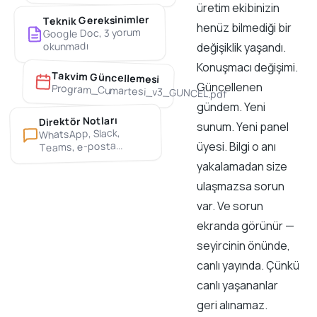
üretim ekibinizin
Teknik Gereksinimler
henüz bilmediği bir
Google Doc, 3 yorum
okunmadı
değişiklik yaşandı.
Konuşmacı değişimi.
Takvim Güncellemesi
Güncellenen
Program_Cumartesi_v3_GUNCEL.pdf
gündem. Yeni
Direktör Notları
sunum. Yeni panel
WhatsApp, Slack,
Teams, e-posta...
üyesi. Bilgi o anı
yakalamadan size
ulaşmazsa sorun
var. Ve sorun
ekranda görünür —
seyircinin önünde,
canlı yayında. Çünkü
canlı yaşananlar
geri alınamaz.