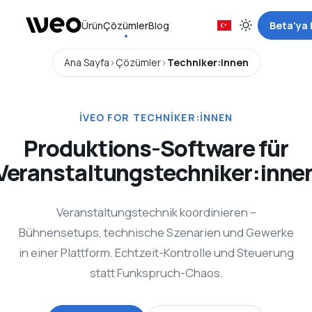
Ürün
Çözümler
Blog
Beta'ya 
Ana Sayfa
Çözümler
Techniker:innen
IVEO FOR TECHNIKER:INNEN
Produktions-Software für
Veranstaltungstechniker:inne
Veranstaltungstechnik koordinieren –
Bühnensetups, technische Szenarien und Gewerke
in einer Plattform. Echtzeit-Kontrolle und Steuerung
statt Funkspruch-Chaos.