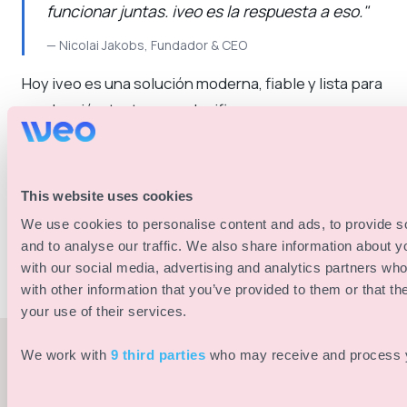
funcionar juntas. iveo es la respuesta a eso."
— Nicolai Jakobs, Fundador & CEO
Hoy iveo es una solución moderna, fiable y lista para
producción, tanto para planificar como para
producir todo tipo de eventos — desde pequeñas
conferencias hasta grandes espectáculos
internacionales o festivales.
This website uses cookies
We use cookies to personalise content and ads, to provide s
and to analyse our traffic. We also share information about yo
with our social media, advertising and analytics partners wh
with other information that you’ve provided to them or that th
your use of their services.
We work with
9 third parties
who may receive and process y