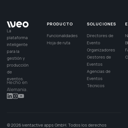
PRODUCTO
SOLUCIONES
La
Funcionalidades
Directores de
N
plataforma
Hoja de ruta
Evento
B
inteligente
Organizadores
F
para la
Gestores de
C
gestión y
Eventos
producción
Agencias de
de
Eventos
eventos.
Hecho en
Técnicos
Alemania.
© 2026 iventactive apps GmbH. Todos los derechos