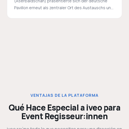
(Aserbaidschan) präsentierte sich der deutsche
Pavillon erneut als zentraler Ort des Austauschs und
der multilateralen Zusammenarbeit. Mit iveo als
digitaler Plattform wurde das Event im 3. Jahr in Folge
geplant, vor Ort produziert und digital veröffentlicht.
VENTAJAS DE LA PLATAFORMA
Qué Hace Especial a iveo para
Event Regisseur:innen
iveo reúne todo lo que necesitas para una dirección en