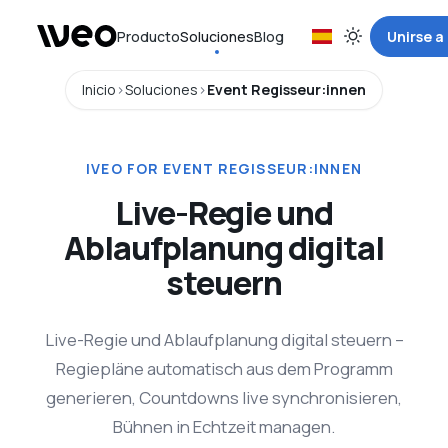
Producto
Soluciones
Blog
Unirse a
Inicio
Soluciones
Event Regisseur:innen
IVEO FOR EVENT REGISSEUR:INNEN
Live-Regie und
Ablaufplanung digital
steuern
Live-Regie und Ablaufplanung digital steuern –
Regiepläne automatisch aus dem Programm
generieren, Countdowns live synchronisieren,
Bühnen in Echtzeit managen.