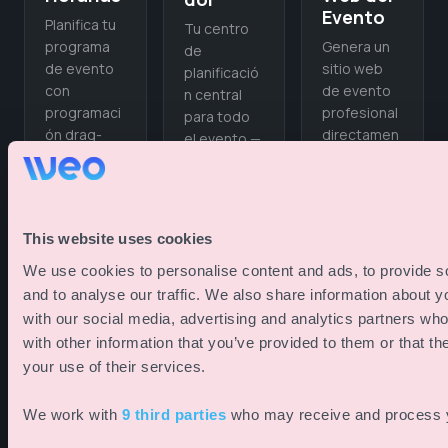
Evento
Planifica tu
Tu centro
Genera un
programa
de
sitio web
de evento
planificació
de evento
con
n central
profesional
programaci
para todo
directamen
ón drag-
el evento —
te desde
and-drop,
desde la
los datos
sesiones
estructura
de tu
paralelas y
del
programa —
detección
programa
This website uses cookies
siempre
automática
hasta los
actualizado
de
guiones
We use cookies to personalise content and ads, to provide s
, sin
conflictos.
técnicos y
and to analyse our traffic. We also share information about yo
mantenimie
las
with our social media, advertising and analytics partners wh
nto
asignacion
with other information that you’ve provided to them or that th
adicional.
es de
your use of their services.
equipo.
We work with
9 third parties
who may receive and process y