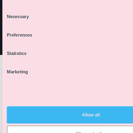
Descubrir Todas las Funciones
Consent
Necessary
Selection
Preferences
Statistics
Marketing
Más Soluciones para Eventos
Allow all