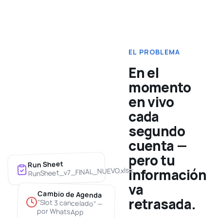
EL PROBLEMA
En el
momento
en vivo
cada
segundo
cuenta —
pero tu
Run Sheet
RunSheet_v7_FINAL_NUEVO.xlsx
información
va
Cambio de Agenda
retrasada.
"Slot 3 cancelado" —
por WhatsApp