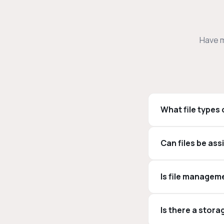
Have m
What file types 
Can files be ass
Is file manage
Is there a storag