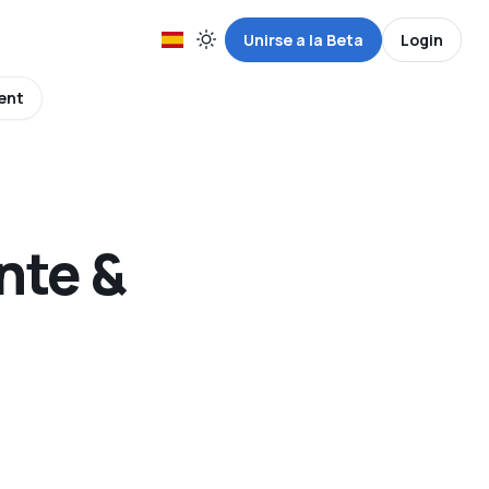
Unirse a la Beta
Login
ent
nte &