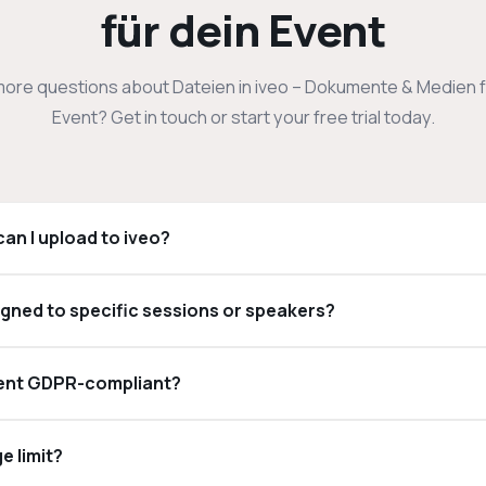
für dein Event
ore questions about Dateien in iveo – Dokumente & Medien f
Event? Get in touch or start your free trial today.
can I upload to iveo?
igned to specific sessions or speakers?
ment GDPR-compliant?
e limit?