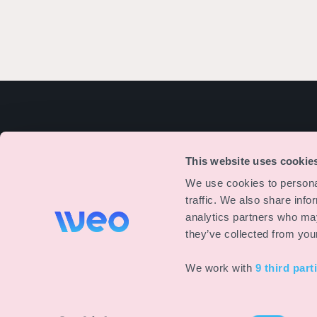
La plataforma inteligente para la gestión y
This website uses cookie
producción de eventos.
We use cookies to personal
Hecho en Alemania.
traffic. We also share info
analytics partners who may
they’ve collected from your
We work with
9 third part
© 2026 iventactive apps GmbH. Todos los derechos