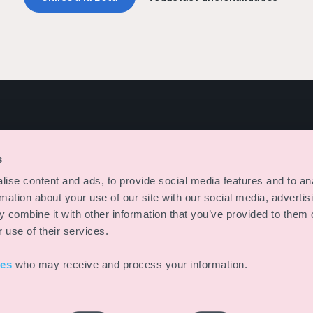
PRODUCTO
SOLUCIONES
s
Funcionalidades
Directores de Evento
ise content and ads, to provide social media features and to an
Hoja de ruta
Organizadores
rmation about your use of our site with our social media, advertis
Gestores de Eventos
 combine it with other information that you’ve provided to them o
Agencias de Eventos
 use of their services.
Técnicos
ies
who may receive and process your information.
 reservados.