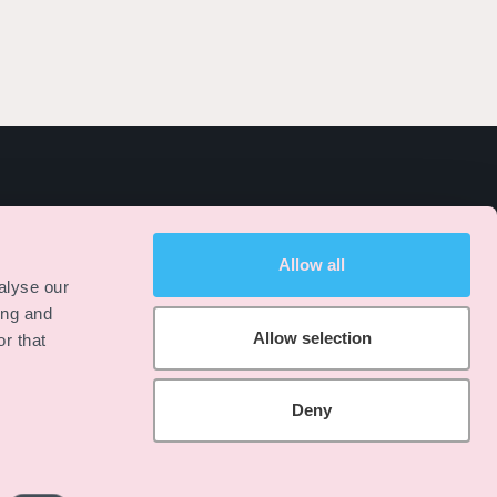
EMPRESA
LEGAL
Allow all
Nosotros
Aviso legal
alyse our
Blog
Política de privacidad
ing and
FAQ
Allow selection
r that
Contacto
Deny