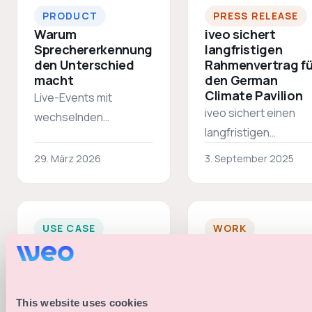
PRODUCT
PRESS RELEASE
Warum
iveo sichert
Sprechererkennung
langfristigen
den Unterschied
Rahmenvertrag fü
macht
den German
Climate Pavilion
Live-Events mit
iveo sichert einen
wechselnden
langfristigen
Speakern stellen
Rahmenvertrag mit
Techniker:innen vor
29. März 2026
3. September 2025
dem Auswärtigen Am
tägliche
als offizielle Event-
Herausforderungen:
Plattform für den
falsche Bauchbinden,
USE CASE
WORK
German Climate
unbekannte Personen
Event-Website
iveo: Plattform fü
Pavilion bei den UN-
auf der Bühne,
erstellen ohne
den Deutschen
Weltklimakonferenze
kurzfristige
Chaos
Pavillon auf der
COP29
Programmänderungen.
So beendest du die
This website uses cookies
iveo war die zentrale