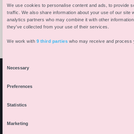
Dieser Artikel zeigt, wo
doppelte Datenpflege,
We use cookies to personalise content and ads, to provide s
Event-Plattform für
der Schmerz sitzt –
sparst Zeit, Team-
traffic. We also share information about your use of our site 
den Deutschen
und wie automatische
Ressourcen und
6. August 2025
4. August 2025
analytics partners who may combine it with other information 
Pavillon auf der COP
Sprechererkennung
sorgst für einen
they’ve collected from your use of their services.
in Baku – von der
ihn löst.
nachhaltigen Event-
Programmkoordinati
We work with
9 third parties
who may receive and process y
Website-Prozess.
bis zur Live-Website.
Consent
Necessary
Selection
PRODUKT
LÖSUNGEN
Preferences
Die smarte
Funktionen
Regisseur:innen
Plattform für
Updates
Veranstalter:innen
Statistics
Eventmanagement
Roadmap
Eventmanager:inn
und
Eventagenturen
Eventproduktion.
Marketing
Entwickelt in
Techniker:innen
Deutschland.